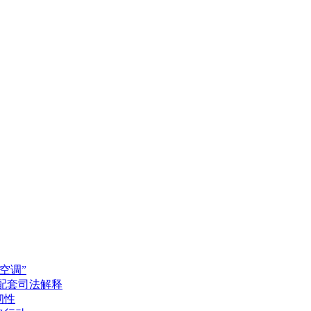
空调”
配套司法解释
韧性