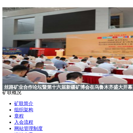
丝路矿业合作论坛暨第十六届新疆矿博会在乌鲁木齐盛大开幕
矿联概况
矿联简介
组织架构
章程
入会流程
网站管理制度