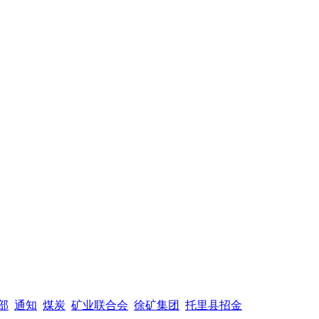
部
通知
煤炭
矿业联合会
徐矿集团
托里县招金