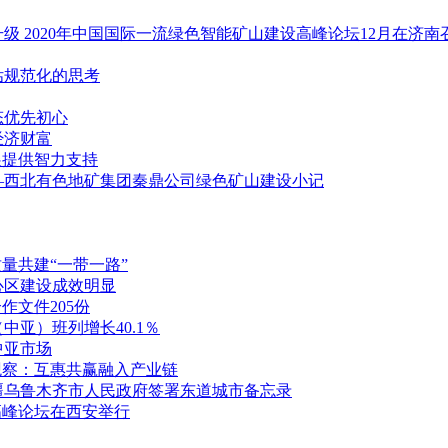
级 2020年中国国际一流绿色智能矿山建设高峰论坛12月在济南
估规范化的思考
态优先初心
经济财富
展提供智力支持
—西北有色地矿集团秦鼎公司绿色矿山建设小记
量共建“一带一路”
心区建设成效明显
作文件205份
中亚）班列增长40.1％
中亚市场
观察：互惠共赢融入产业链
疆乌鲁木齐市人民政府签署东道城市备忘录
能高峰论坛在西安举行