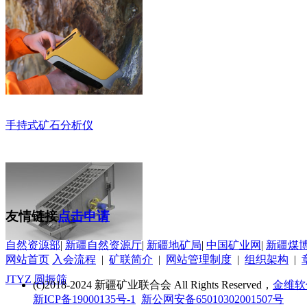
手持式矿石分析仪
友情链接
点击申请
自然资源部
|
新疆自然资源厅
|
新疆地矿局
|
中国矿业网
|
新疆煤
网站首页
入会流程
|
矿联简介
|
网站管理制度
|
组织架构
|
JTYZ 圆振筛
(c)2018-2024 新疆矿业联合会 All Rights Reserved，
金维软
新ICP备19000135号-1
新公网安备65010302001507号