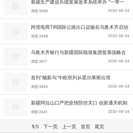
新疆生产建设兵团发展改革系统举办 “一带一
路”专题培训讲座
2020-06-24
浏览:3656
跨境电商TIR国际公路出口运输在乌鲁木齐启动
2020-06-24
浏览:3548
乌鲁木齐银行与新疆国际陆港集团签署战略合
作协议
2020-06-24
浏览:3617
首列“穗新乌”中欧班列从霍尔果斯出境
2020-06-24
浏览:3624
新疆阿拉山口严把疫情防控关口 创新通关机制
优化服务
2020-06-24
浏览:3541
1
/5
下一页
上一页
首页
尾页