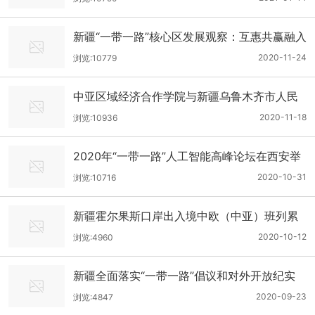
新疆“一带一路”核心区发展观察：互惠共赢融入
产业链
2020-11-24
浏览:10779
中亚区域经济合作学院与新疆乌鲁木齐市人民
政府签署东道城市备忘录
2020-11-18
浏览:10936
2020年“一带一路”人工智能高峰论坛在西安举
行
2020-10-31
浏览:10716
新疆霍尔果斯口岸出入境中欧（中亚）班列累
计突破1万列
2020-10-12
浏览:4960
新疆全面落实“一带一路”倡议和对外开放纪实
2020-09-23
浏览:4847