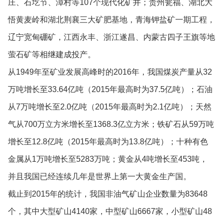
庄、石圪节、漳村等107个现代化矿井；贵州瓮福、湖北大
悟黄麦岭和湖北荆襄三大矿肥基地，青海钾盐矿一期工程，
辽宁宽甸硼矿，江西永丰、浙江遂昌、内蒙古四子王旗等地
萤石矿等相继建成投产。
从1949年至矿业发展高峰时的2016年，我国煤炭产量从32
万吨增长至33.64亿吨（2015年最高时为37.5亿吨）；石油
从7万吨增长至2.0亿吨（2015年最高时为2.1亿吨）；天然
气从700万立方米增长至1368.3亿立方米；铁矿石从59万吨
增长至12.8亿吨（2015年最高时为13.8亿吨）；十种有色
金属从1万吨增长至5283万吨；黄金从4吨增长至453吨，
并且我国已经连续几年是世界上第一大黄金生产国。
截止到2015年的统计，我国非油气矿山企业数量为83648
个，其中大型矿山4140家，中型矿山6667家，小型矿山48