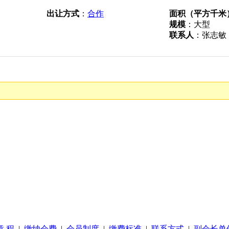
出让方式
：
合作
面积（平方千米
规模
：大型
联系人
：张志敏
章 程
|
缴纳会费
|
会员制度
|
缴费标准
|
联系方式
|
副会长单