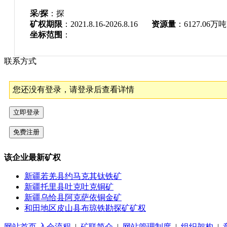
采/探
：探
矿权期限
：2021.8.16-2026.8.16
资源量
：6127.06万吨
坐标范围
：
联系方式
您还没有登录，请登录后查看详情
该企业最新矿权
新疆若羌县约马克其钛铁矿
新疆托里县吐克吐克铜矿
新疆乌恰县阿克萨依铜金矿
和田地区皮山县布琼铁勘探矿矿权
网站首页
入会流程
|
矿联简介
|
网站管理制度
|
组织架构
|