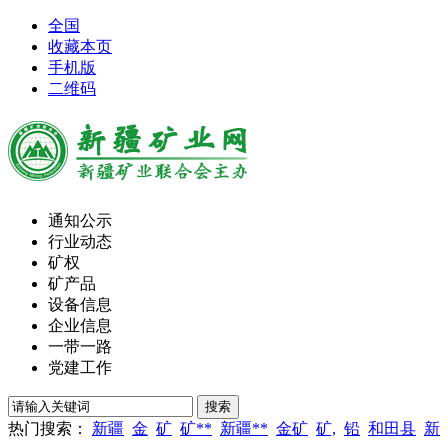
全国
收藏本页
手机版
二维码
通知公示
行业动态
矿权
矿产品
设备信息
企业信息
一带一路
党建工作
热门搜索：
新疆
金
矿
矿**
新疆**
金矿
矿,
铅
和田县
新