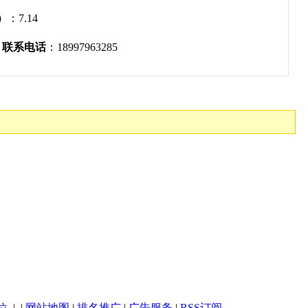
）
：7.14
联系电话
：18997963285
位
| |
网站地图
|
排名推广
|
广告服务
|
RSS订阅