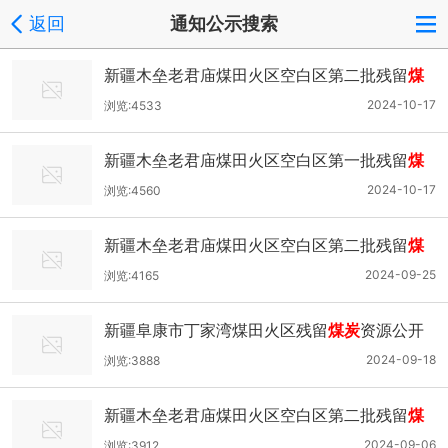
返回
通知公示搜索
新疆木垒老君庙煤田火区空白区第二批残留
煤
炭
资源公开拍卖公告
2024-10-17
浏览:4533
新疆木垒老君庙煤田火区空白区第一批残留
煤
炭
资源公开拍卖公告
2024-10-17
浏览:4560
新疆木垒老君庙煤田火区空白区第二批残留
煤
炭
资源三次拍卖公告
2024-09-25
浏览:4165
新疆阜康市丁家湾煤田火区残留
煤炭
资源公开
拍卖公告
2024-09-18
浏览:3888
新疆木垒老君庙煤田火区空白区第二批残留
煤
炭
资源公开拍卖公告
2024-09-06
浏览:3912