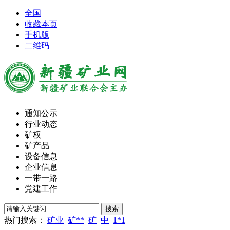
全国
收藏本页
手机版
二维码
通知公示
行业动态
矿权
矿产品
设备信息
企业信息
一带一路
党建工作
热门搜索：
矿业
矿**
矿
中
1*1