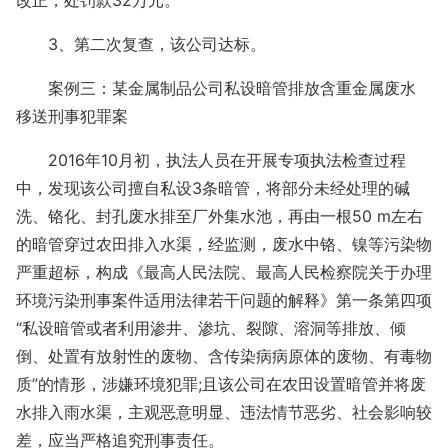
改正，处罚款32万元。
3、第二次复查，该公司达标。
案例三：某金属制品公司私设暗管排放含重金属废水
移送刑事犯罪案
2016年10月初，执法人员在开展专项执法检查过程
中，发现该公司擅自私设3条暗管，将部分未经处理的碱
洗、铬化、封孔废水排至厂外集水池，再由一根50 m左右
的暗管穿过农田排入水渠，经监测，废水中铬、镍等污染物
严重超标，构成《最高人民法院、最高人民检察院关于办理
环境污染刑事案件适用法律若干问题的解释》第一条第四项
“私设暗管或者利用渗井、渗坑、裂隙、溶洞等排放、倾
倒、处置有放射性的废物、含传染病病原体的废物、有毒物
质”的情形，涉嫌环境犯罪;且该公司在农田设置暗管并将废
水排入雨水渠，主观恶意明显、违法情节恶劣、社会影响较
差，应当严格追究刑事责任。