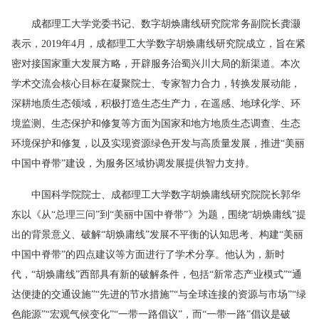
成都理工大学党委书记、数字胡焕庸线研究院常务副院长龚灏
表示，2019年4月，成都理工大学数字胡焕庸线研究院成立，旨在紧
密对接国家重大发展方略，开辟服务治蜀兴川大局的新渠道。本次
学术交流会核心目标在凝聚院士、专家智力合力，转换发展动能，
深耕地质生态领域，积极打造生态生产力，在遥感、地球化学、环
境监测、生态保护和修复等方面为国家和地方地质生态调查、生态
环境保护和修复，以及实现资源绿色开发与高质量发展，推进“美丽
中国中脊带”建设，为服务区域协调发展提供智力支持。
中国科学院院士、成都理工大学数字胡焕庸线研究院院长郭华
东以《从“总理三问”到“美丽中国中脊带”》为题，围绕“胡焕庸线”提
出的背景意义、破解“胡焕庸线”发展不平衡的认知思考、构建“美丽
中国中脊带”的四点建议等方面进行了学术分享。他认为，新时
代，“胡焕庸线”西部具有新的破解条件，包括“新常态产业模式”“通
达便捷的交通设施”“先进的节水措施”“与全球连接的资源与市场”“绿
色能源”“宏观气候变化”“一带一路倡议”，而“一带一路”倡议是破