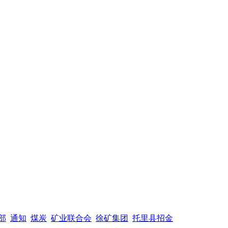
部
通知
煤炭
矿业联合会
徐矿集团
托里县招金