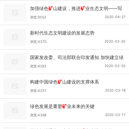
加强绿色
矿
山建设，推进
矿
业生态文明——写
在第51个世界地球日到来之际
2020-04-27
浏览:5052
新时代生态文明建设的发展态势
2020-03-20
浏览:4370
国家发改委、司法部联合印发通知 加快建立绿
色生产和消费法规政策体系
2020-03-20
浏览:4293
构建中国绿色
矿
山建设的支撑体系
2020-03-18
浏览:4331
绿色发展是重塑
矿
业未来的关键
2020-03-17
浏览:4398