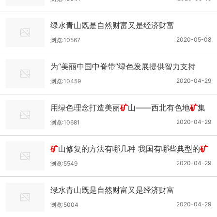
绿水青山既是自然财富又是经济财富
2020-05-08
浏览:10567
为“美丽中国中脊带”绿色发展提供智力支持
2020-04-29
浏览:10459
用绿色理念打造美丽
矿
山——西北有色地
矿
集
团秦鼎公司绿色
矿
山建设小记
2020-04-29
浏览:10681
矿
山修复的方法有哪几种 我国有哪些典型的
矿
山花园
2020-04-29
浏览:5549
绿水青山既是自然财富又是经济财富
2020-04-29
浏览:5004