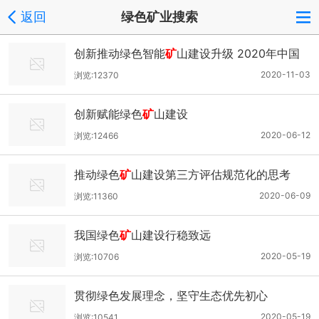
返回
绿色矿业搜索
创新推动绿色智能
矿
山建设升级 2020年中国
国际一流绿色智能
矿
山建设高峰论坛12月在济
2020-11-03
浏览:12370
南召开
创新赋能绿色
矿
山建设
2020-06-12
浏览:12466
推动绿色
矿
山建设第三方评估规范化的思考
2020-06-09
浏览:11360
我国绿色
矿
山建设行稳致远
2020-05-19
浏览:10706
贯彻绿色发展理念，坚守生态优先初心
2020-05-19
浏览:10541