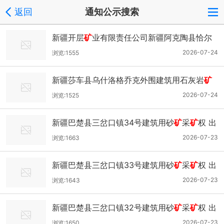
返回
通知公示搜索
新疆开层
矿
业有限责任公司新疆阿克陶县恰尔
隆乡巴克冶金熔剂用石英岩
矿
采
矿
权出让收益
2026-07-24
浏览:1555
评估报告 通过论证的公示
新疆莎车县乌什洛格乔克外围建筑用石灰岩
矿
普查探
矿
权出让底价评估报告通过论证的公示
2026-07-24
浏览:1525
新疆巴楚县三岔口镇34号建筑用砂
矿
采
矿
权 出
让底价评估报告通过论证的公示
2026-07-23
浏览:1663
新疆巴楚县三岔口镇33号建筑用砂
矿
采
矿
权 出
让底价评估报告通过论证的公示
2026-07-23
浏览:1643
新疆巴楚县三岔口镇32号建筑用砂
矿
采
矿
权 出
让底价评估报告通过论证的公示
2026-07-23
浏览:1650