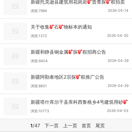
新疆托克逊县建筑用花岗岩
矿
普查探
矿
权拍卖
转让公告
2026-05-14
浏览:7994
关于收集
矿
石
矿
物标本的通知
2026-04-30
浏览:1372
新疆和静县铜金属
矿
探
矿
权招商公告
2026-04-29
浏览:9404
新疆阿勒泰地区2宗探
矿
权推广公告
2026-04-29
浏览:8831
新疆塔什库尔干县库科西鲁格乡4号建筑用砂
矿
采
矿
权出让收益评估报告书通过论证的公示
2026-04-03
浏览:10773
1
/47
下一页
上一页
首页
尾页