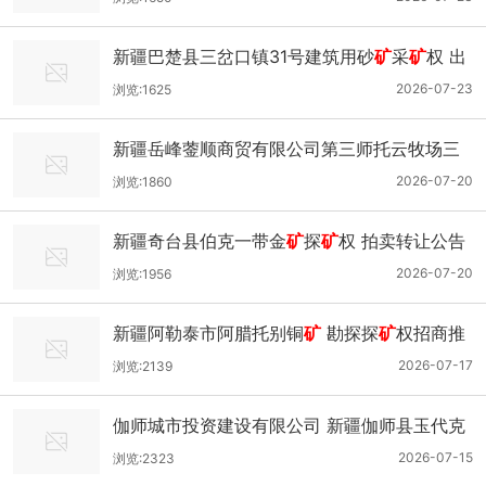
新疆巴楚县三岔口镇31号建筑用砂
矿
采
矿
权 出
让底价评估报告通过论证的公示
2026-07-23
浏览:1625
新疆岳峰蓥顺商贸有限公司第三师托云牧场三
连岩棉用玄武岩
矿
采
矿
权出让收益评估报告通
2026-07-20
浏览:1860
过论证的公示
新疆奇台县伯克一带金
矿
探
矿
权 拍卖转让公告
2026-07-20
浏览:1956
新疆阿勒泰市阿腊托别铜
矿
勘探探
矿
权招商推
介
2026-07-17
浏览:2139
伽师城市投资建设有限公司 新疆伽师县玉代克
力克乡6-1号建筑用砂
矿
采
矿
权出让收益评估
2026-07-15
浏览:2323