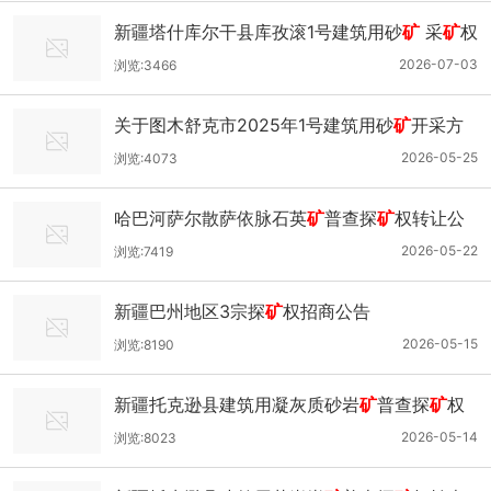
报告通过论证的公示
新疆塔什库尔干县库孜滚1号建筑用砂
矿
采
矿
权
出让底价评估报告通过论证的公示
2026-07-03
浏览:3466
关于图木舒克市2025年1号建筑用砂
矿
开采方
案和
矿
区生态修复方案审查结果公示
2026-05-25
浏览:4073
哈巴河萨尔散萨依脉石英
矿
普查探
矿
权转让公
告
2026-05-22
浏览:7419
新疆巴州地区3宗探
矿
权招商公告
2026-05-15
浏览:8190
新疆托克逊县建筑用凝灰质砂岩
矿
普查探
矿
权
拍卖转让公告
2026-05-14
浏览:8023