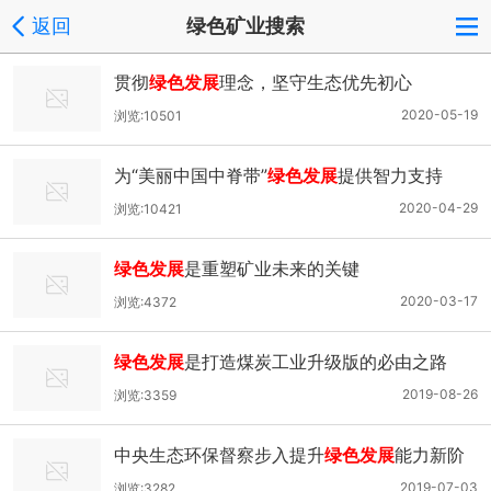
返回
绿色矿业搜索
贯彻
绿色发展
理念，坚守生态优先初心
2020-05-19
浏览:10501
为“美丽中国中脊带”
绿色发展
提供智力支持
2020-04-29
浏览:10421
绿色发展
是重塑矿业未来的关键
2020-03-17
浏览:4372
绿色发展
是打造煤炭工业升级版的必由之路
2019-08-26
浏览:3359
中央生态环保督察步入提升
绿色发展
能力新阶
段
2019-07-03
浏览:3282