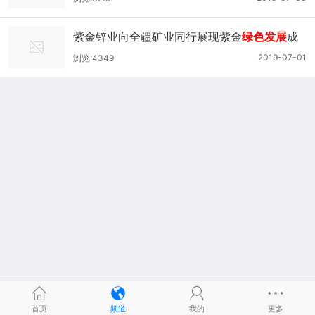
紫金锌业向全疆矿业同行展现紫金
绿色发展
成
果
2019-07-01
浏览:4349
首页
频道
我的
更多