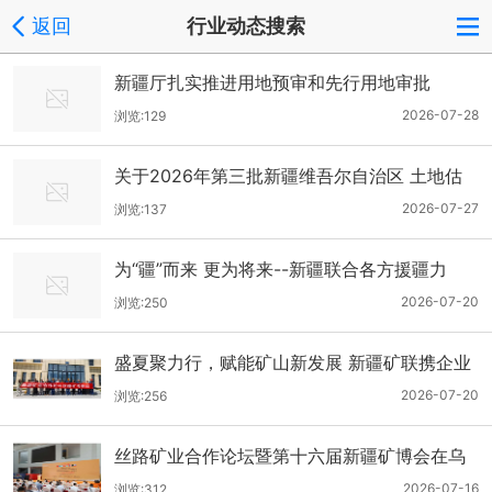
返回
行业动态搜索
新疆厅扎实推进用地预审和先行用地审批
2026-07-28
浏览:129
关于2026年第三批新疆维吾尔自治区 土地估
价机构备案的公示
2026-07-27
浏览:137
为“疆”而来 更为将来--新疆联合各方援疆力
量，落实规划、地质、林草、生态、人才“五大
2026-07-20
浏览:250
援疆”举措，促进天山南北高质量发展
盛夏聚力行，赋能矿山新发展 新疆矿联携企业
代表赴敦德矿业考察交流
2026-07-20
浏览:256
丝路矿业合作论坛暨第十六届新疆矿博会在乌
鲁木齐盛大开幕
2026-07-16
浏览:312