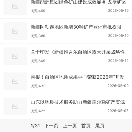
新疆能源集团绿色矿山建设成效显著 戈壁矿区
变身生态绿洲
2026-05-19
浏览:499
新疆阿勒泰地区新增30种矿产登记审批权限
2026-05-19
浏览:386
关于印发《新疆维吾尔自治区露天开采战略性
矿产资源临时用地审批管理办法（试行）》的
2026-05-12
浏览:545
通知 新自然资规〔2026〕1号
喜报！自治区地质成果中心荣获2026年“开发
建设新疆奖”
2026-05-09
浏览:430
山东以地质技术服务助力新疆库尔勒矿产资源
开发
2026-05-07
浏览:422
1
/31
下一页
上一页
首页
尾页