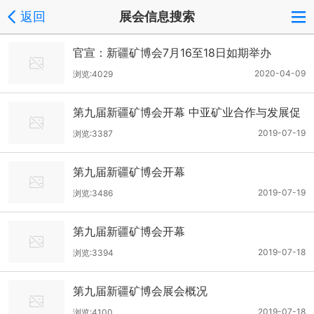
返回
展会信息搜索
官宣：新疆矿博会7月16至18日如期举办
2020-04-09
浏览:4029
第九届新疆矿博会开幕 中亚矿业合作与发展促
进会正式成立
2019-07-19
浏览:3387
第九届新疆矿博会开幕
2019-07-19
浏览:3486
第九届新疆矿博会开幕
2019-07-18
浏览:3394
第九届新疆矿博会展会概况
2019-07-18
浏览:4100