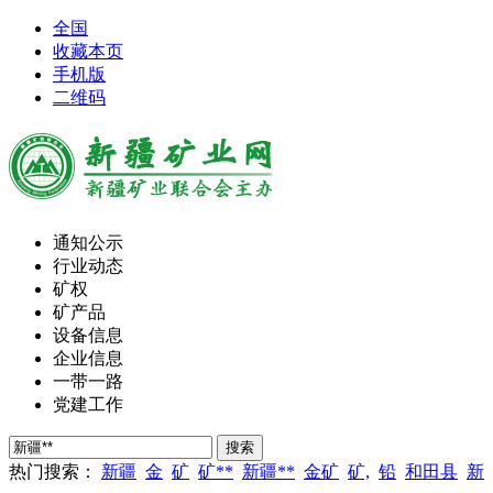
全国
收藏本页
手机版
二维码
通知公示
行业动态
矿权
矿产品
设备信息
企业信息
一带一路
党建工作
热门搜索：
新疆
金
矿
矿**
新疆**
金矿
矿,
铅
和田县
新