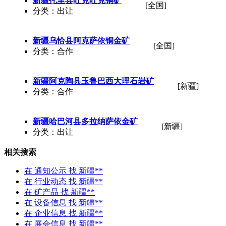
新疆托里县吐克吐克铜矿
[全国]
分类：出让
新疆乌恰县阿克萨依铜金矿
[全国]
分类：合作
新疆阿克陶县玉鲁巴西大理石岩矿
[新疆]
分类：合作
新疆哈巴河县多拉纳萨依金矿
[新疆]
分类：出让
相关搜索
在
通知公示
找 新疆**
在
行业动态
找 新疆**
在
矿产品
找 新疆**
在
设备信息
找 新疆**
在
企业信息
找 新疆**
在
展会信息
找 新疆**