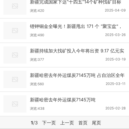
新疆完成国家下达“十四五”14个矿种找矿目标
2025-04-09
浏览:420
锂钾铜金全曝光！新疆甩出 171 个 "聚宝盆"，
这场千亿级投资盛宴你敢缺席？
2025-03-26
浏览:490
新疆持续加大找矿投入今年将出资 9.17 亿元实
施 181 个地质勘查项目
2025-03-19
浏览:377
新疆哈密去年外运煤炭7145万吨 占自治区全年
外运煤炭总量的50%以上
2025-03-11
浏览:560
新疆哈密去年外运煤炭7145万吨
2025-02-28
浏览:438
1
/3
下一页
上一页
首页
尾页