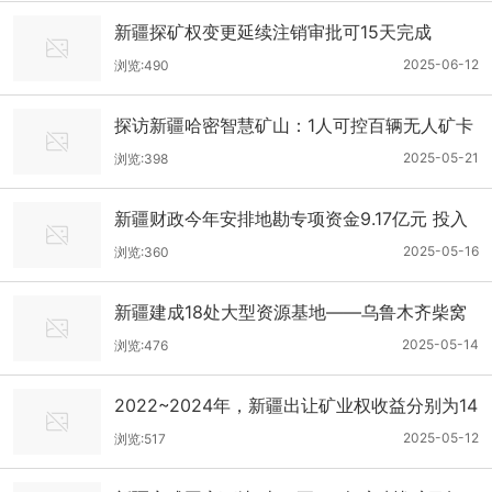
新疆探矿权变更延续注销审批可15天完成
2025-06-12
浏览:490
探访新疆哈密智慧矿山：1人可控百辆无人矿卡
2025-05-21
浏览:398
新疆财政今年安排地勘专项资金9.17亿元 投入
规模位居全国前列
2025-05-16
浏览:360
新疆建成18处大型资源基地——乌鲁木齐柴窝
堡凹陷北缘等地形成锂、金、钛铁等超大型重
2025-05-14
浏览:476
大找矿成果
2022~2024年，新疆出让矿业权收益分别为14
4.6亿元、232.6亿元和290亿元
2025-05-12
浏览:517