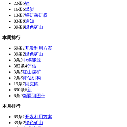
22条
5
锌
16条
6
煤炭
13条
7
铜矿采矿权
83条
8
通知
39条
9
绿色矿山
本周排行
69条
1
开发利用方案
39条
2
绿色矿山
3条
3
中煤能源
382条
4
评估
3条
5
红山煤矿
2条
6
评估机构
19条
7
阿克陶
690条
8
新
6条
9
新疆阿图什
本月排行
69条
1
开发利用方案
39条
2
绿色矿山