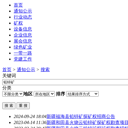
首页
通知公示
行业动态
矿权
设备信息
企业信息
展会信息
绿色矿业
一带一路
党建工作
首页
>
通知公示
>
搜索
关键词
分类
地区
排序
2024-09-24 18:04
新疆福海县
铅锌矿
探矿权招商公告
2023-04-14 11:36
新疆和田县火烧云
铅锌矿
探矿权勘查项目