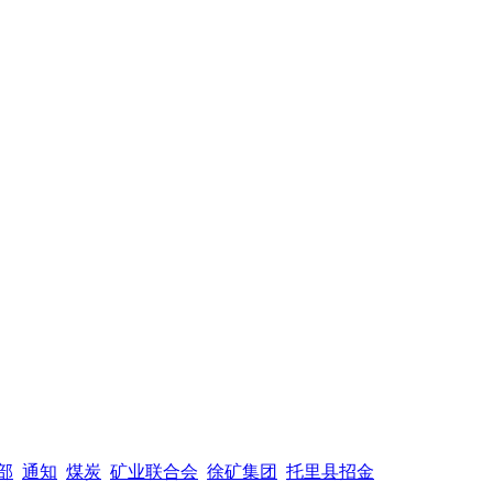
部
通知
煤炭
矿业联合会
徐矿集团
托里县招金