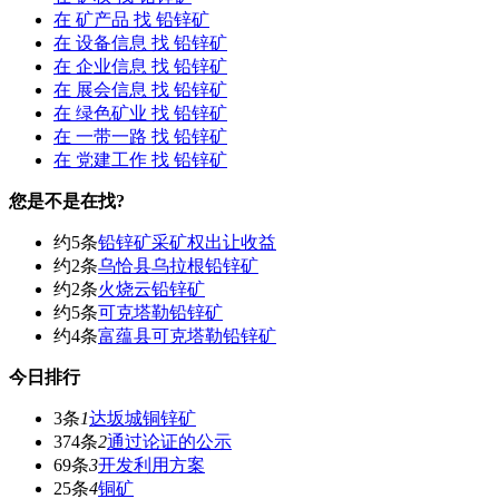
在
矿产品
找 铅锌矿
在
设备信息
找 铅锌矿
在
企业信息
找 铅锌矿
在
展会信息
找 铅锌矿
在
绿色矿业
找 铅锌矿
在
一带一路
找 铅锌矿
在
党建工作
找 铅锌矿
您是不是在找?
约5条
铅锌矿采矿权出让收益
约2条
乌恰县乌拉根铅锌矿
约2条
火烧云铅锌矿
约5条
可克塔勒铅锌矿
约4条
富蕴县可克塔勒铅锌矿
今日排行
3条
1
达坂城铜锌矿
374条
2
通过论证的公示
69条
3
开发利用方案
25条
4
铜矿