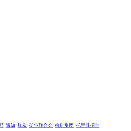
部
通知
煤炭
矿业联合会
徐矿集团
托里县招金