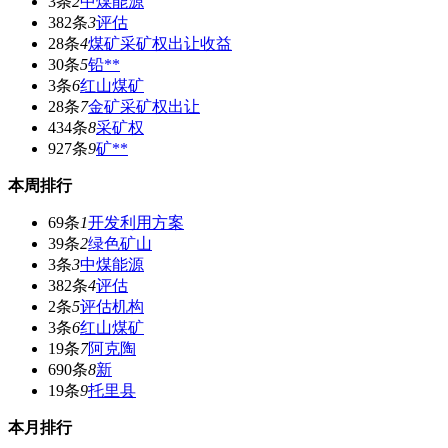
3条
2
中煤能源
382条
3
评估
28条
4
煤矿采矿权出让收益
30条
5
铅**
3条
6
红山煤矿
28条
7
金矿采矿权出让
434条
8
采矿权
927条
9
矿**
本周排行
69条
1
开发利用方案
39条
2
绿色矿山
3条
3
中煤能源
382条
4
评估
2条
5
评估机构
3条
6
红山煤矿
19条
7
阿克陶
690条
8
新
19条
9
托里县
本月排行