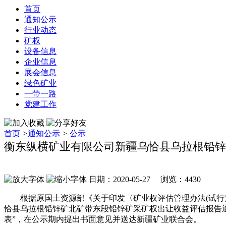
首页
通知公示
行业动态
矿权
设备信息
企业信息
展会信息
绿色矿业
一带一路
党建工作
首页
>
通知公示
>
公示
衡东纵横矿业有限公司新疆乌恰县乌拉根铅锌
日期：2020-05-27 浏览：
4430
根据原国土资源部《关于印发〈矿业权评估管理办法(试行)
恰县乌拉根铅锌矿北矿带东段铅锌矿采矿权出让收益评估报告通过
表”，在公示期内提出书面意见并送达新疆矿业联合会。