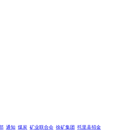
部
通知
煤炭
矿业联合会
徐矿集团
托里县招金