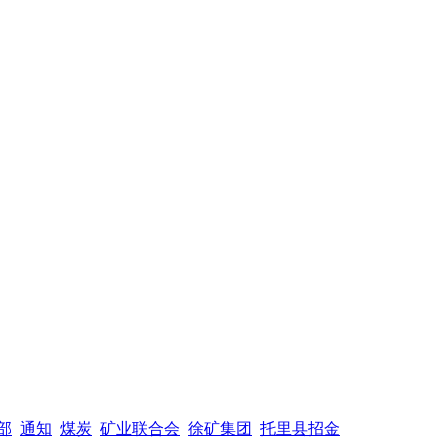
部
通知
煤炭
矿业联合会
徐矿集团
托里县招金