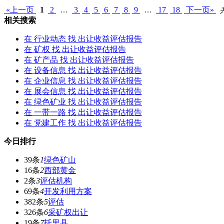
«上一页
1
2
…
3
4
5
6
7
8
9
…
17
18
下一页»
相关搜索
在
行业动态
找 出让收益评估报告
在
矿权
找 出让收益评估报告
在
矿产品
找 出让收益评估报告
在
设备信息
找 出让收益评估报告
在
企业信息
找 出让收益评估报告
在
展会信息
找 出让收益评估报告
在
绿色矿业
找 出让收益评估报告
在
一带一路
找 出让收益评估报告
在
党建工作
找 出让收益评估报告
今日排行
39条
1
绿色矿山
16条
2
西部黄金
2条
3
评估机构
69条
4
开发利用方案
382条
5
评估
326条
6
采矿权出让
19条
7
托里县