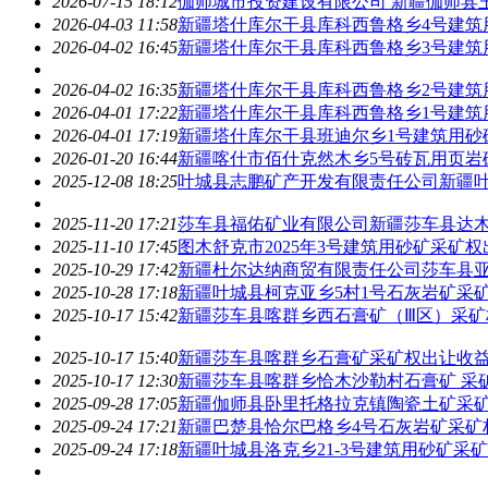
2026-07-15 18:12
伽师城市投资建设有限公司 新疆伽师县玉
2026-04-03 11:58
新疆塔什库尔干县库科西鲁格乡4号建筑
2026-04-02 16:45
新疆塔什库尔干县库科西鲁格乡3号建筑
2026-04-02 16:35
新疆塔什库尔干县库科西鲁格乡2号建筑
2026-04-01 17:22
新疆塔什库尔干县库科西鲁格乡1号建筑
2026-04-01 17:19
新疆塔什库尔干县班迪尔乡1号建筑用砂
2026-01-20 16:44
新疆喀什市佰什克然木乡5号砖瓦用页岩
2025-12-08 18:25
叶城县志鹏矿产开发有限责任公司新疆叶
2025-11-20 17:21
莎车县福佑矿业有限公司新疆莎车县达
2025-11-10 17:45
图木舒克市2025年3号建筑用砂矿采矿权
2025-10-29 17:42
新疆杜尔达纳商贸有限责任公司莎车县亚
2025-10-28 17:18
新疆叶城县柯克亚乡5村1号石灰岩矿采
2025-10-17 15:42
新疆莎车县喀群乡西石膏矿（Ⅲ区）采矿
2025-10-17 15:40
新疆莎车县喀群乡石膏矿采矿权
出让收
2025-10-17 12:30
新疆莎车县喀群乡恰木沙勒村石膏矿 采
2025-09-28 17:05
新疆伽师县卧里托格拉克镇陶瓷土矿采
2025-09-24 17:21
新疆巴楚县恰尔巴格乡4号石灰岩矿采矿
2025-09-24 17:18
新疆叶城县洛克乡21-3号建筑用砂矿采