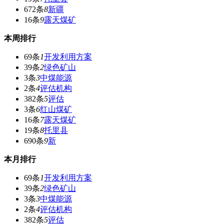
672条
8
新疆
16条
9
露天煤矿
本周排行
69条
1
开发利用方案
39条
2
绿色矿山
3条
3
中煤能源
2条
4
评估机构
382条
5
评估
3条
6
红山煤矿
16条
7
露天煤矿
19条
8
托里县
690条
9
新
本月排行
69条
1
开发利用方案
39条
2
绿色矿山
3条
3
中煤能源
2条
4
评估机构
382条
5
评估