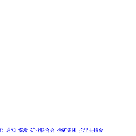
部
通知
煤炭
矿业联合会
徐矿集团
托里县招金