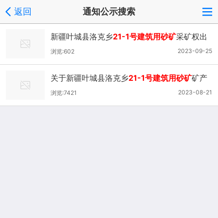
返回
通知公示搜索
新疆叶城县洛克乡
21-1号建筑用砂矿
采矿权出
让 收益评估报告通过论证的公示
2023-09-25
浏览:602
关于新疆叶城县洛克乡
21-1号建筑用砂矿
矿产
资源开发利用与生态保护修复方案审查结果公
2023-08-21
浏览:7421
示