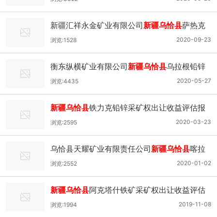
证的公示
新疆汇祥永金矿业有限公司
新疆乌恰县
萨热克
铜矿采矿权出让收益评估报告通过论证的公示
2020-09-23
浏览:1528
衡东纵横矿业有限公司
新疆乌恰县
乌拉根铅锌
矿北矿带 东段铅锌矿采矿权出让收益评估报告
2020-05-27
浏览:4435
通过论证的公示
新疆乌恰县
铁力克铅锌采矿权出让收益评估报
告通过论证的公示
2020-03-23
浏览:2595
乌恰县天耀矿业有限责任公司
新疆乌恰县
喀拉
塔什铁矿矿产资源开发利用方案通过审查的公
2020-01-02
浏览:2552
示
新疆乌恰县
阿克塔什铁矿采矿权出让收益评估
报告 通过论证的公示
2019-11-08
浏览:1994