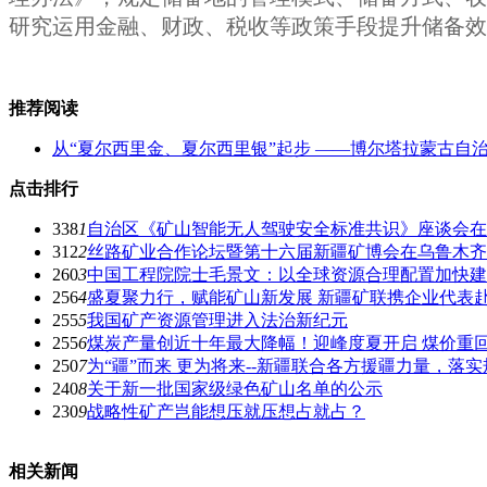
研究运用金融、财政、税收等政策手段提升储备效
推荐阅读
从“夏尔西里金、夏尔西里银”起步 ——博尔塔拉蒙古自
点击排行
338
1
自治区《矿山智能无人驾驶安全标准共识》座谈会在
312
2
丝路矿业合作论坛暨第十六届新疆矿博会在乌鲁木齐
260
3
中国工程院院士毛景文：以全球资源合理配置加快建
256
4
盛夏聚力行，赋能矿山新发展 新疆矿联携企业代表
255
5
我国矿产资源管理进入法治新纪元
255
6
煤炭产量创近十年最大降幅！迎峰度夏开启 煤价重回8
250
7
为“疆”而来 更为将来--新疆联合各方援疆力量，
240
8
关于新一批国家级绿色矿山名单的公示
230
9
战略性矿产岂能想压就压想占就占？
相关新闻