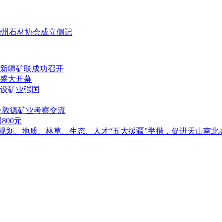
治州石材协会成立侧记
新疆矿联成功召开
盛大开幕
设矿业强国
赴敦德矿业考察交流
00元
落实规划、地质、林草、生态、人才“五大援疆”举措，促进天山南北