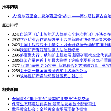
推荐阅读
从“夏尔西里金、夏尔西里银”起步 ——博尔塔拉蒙古自
点击排行
324
1
自治区《矿山智能无人驾驶安全标准共识》座谈会在
295
2
丝路矿业合作论坛暨第十六届新疆矿博会在乌鲁木齐
242
3
中国工程院院士毛景文：以全球资源合理配置加快建
240
4
我国矿产资源管理进入法治新纪元
239
5
盛夏聚力行，赋能矿山新发展 新疆矿联携企业代表
238
6
煤炭产量创近十年最大降幅！迎峰度夏开启 煤价重回8
237
7
为“疆”而来 更为将来--新疆联合各方援疆力量，
225
8
关于新一批国家级绿色矿山名单的公示
210
9
战略性矿产岂能想压就压想占就占？
相关新闻
全国首个“集中供冷” 废弃矿井变身“天然空调
保障生态环境法典实施 最高法发布首个配套司法
世界黄金协会：全球黄金市场展现整体韧性