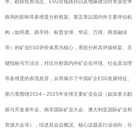
求、勘探投资动态、
ESG
合规路径以及地缘政治对资源竞争
格局的影响等多维度分析框架。第五章以国内外主要评估机
构
（
如明晟、路孚特、标普全球、华证、万得、商道融绿
的矿业
ESG
评价体系为核心，系统分析其评级框架、关
等
）
键指标与方法论，对比分析国内外矿企在环境、社会及治理
等各维度的表现差异，从而揭示了中国矿企
ESG
发展特征。
第六章围绕
2024
～
2025
年全球主要矿业会议
（
如加拿大勘
探与开发者年会、南非国际矿业大会、澳大利亚国际矿业和
资源大会等
），
综述其会议概况、核心议题及行业动向，分