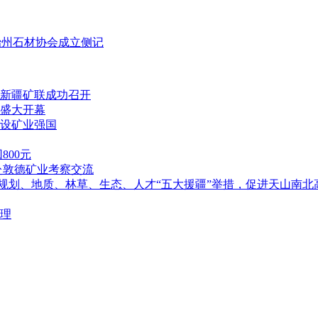
治州石材协会成立侧记
新疆矿联成功召开
盛大开幕
设矿业强国
00元
赴敦德矿业考察交流
落实规划、地质、林草、生态、人才“五大援疆”举措，促进天山南北
理