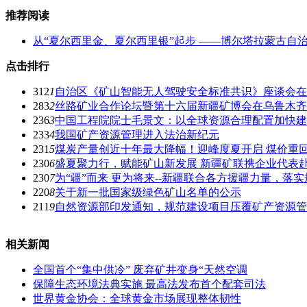
推荐阅读
从“夏尔西里金、夏尔西里银”起步 ——博尔塔拉蒙古自
点击排行
312
1
自治区《矿山智能无人驾驶安全标准共识》座谈会在
283
2
丝路矿业合作论坛暨第十六届新疆矿博会在乌鲁木齐
236
3
中国工程院院士毛景文：以全球资源合理配置加快建
233
4
我国矿产资源管理进入法治新纪元
231
5
煤炭产量创近十年最大降幅！迎峰度夏开启 煤价重回8
230
6
盛夏聚力行，赋能矿山新发展 新疆矿联携企业代表
230
7
为“疆”而来 更为将来--新疆联合各方援疆力量，
220
8
关于新一批国家级绿色矿山名单的公示
211
9
自然资源部印发通知，规范建设项目压覆矿产资源管
相关新闻
全国首个“集中供冷” 废弃矿井变身“天然空调
保障生态环境法典实施 最高法发布首个配套司法
世界黄金协会：全球黄金市场展现整体韧性