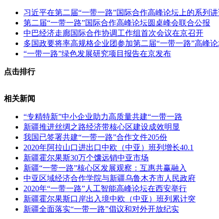
习近平在第二届“一带一路”国际合作高峰论坛上的系列讲
第二届“一带一路”国际合作高峰论坛圆桌峰会联合公报
中巴经济走廊国际合作协调工作组首次会议在京召开
多国政要将率高规格企业团参加第二届“一带一路”高峰论
“一带一路”绿色发展研究项目报告在京发布
点击排行
相关新闻
“专精特新”中小企业助力高质量共建“一带一路
新疆推进丝绸之路经济带核心区建设成效明显
我国已签署共建“一带一路”合作文件205份
2020年阿拉山口进出口中欧（中亚）班列增长40.1
新疆霍尔果斯30万个馕远销中亚市场
新疆“一带一路”核心区发展观察：互惠共赢融入
中亚区域经济合作学院与新疆乌鲁木齐市人民政府
2020年“一带一路”人工智能高峰论坛在西安举行
新疆霍尔果斯口岸出入境中欧（中亚）班列累计突
新疆全面落实“一带一路”倡议和对外开放纪实