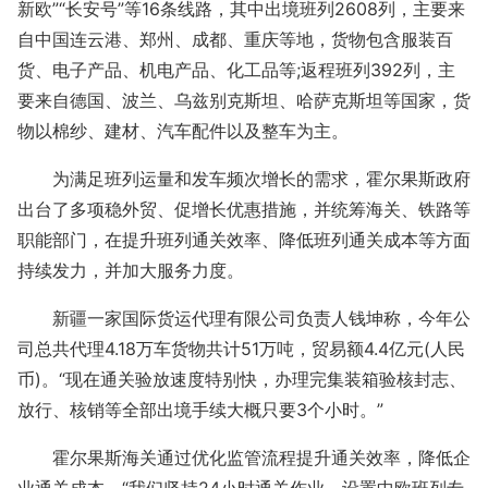
新欧”“长安号”等16条线路，其中出境班列2608列，主要来
自中国连云港、郑州、成都、重庆等地，货物包含服装百
货、电子产品、机电产品、化工品等;返程班列392列，主
要来自德国、波兰、乌兹别克斯坦、哈萨克斯坦等国家，货
物以棉纱、建材、汽车配件以及整车为主。
为满足班列运量和发车频次增长的需求，霍尔果斯政府
出台了多项稳外贸、促增长优惠措施，并统筹海关、铁路等
职能部门，在提升班列通关效率、降低班列通关成本等方面
持续发力，并加大服务力度。
新疆一家国际货运代理有限公司负责人钱坤称，今年公
司总共代理4.18万车货物共计51万吨，贸易额4.4亿元(人民
币)。“现在通关验放速度特别快，办理完集装箱验核封志、
放行、核销等全部出境手续大概只要3个小时。”
霍尔果斯海关通过优化监管流程提升通关效率，降低企