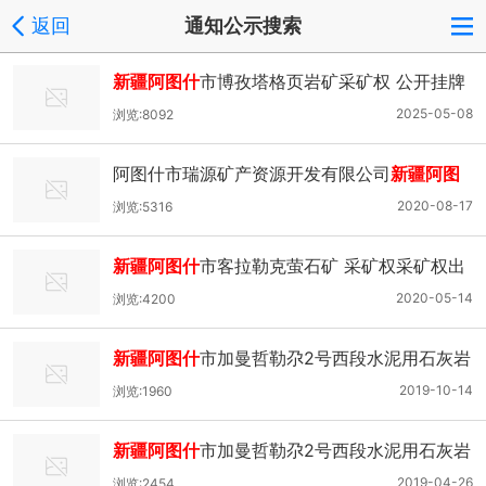
返回
通知公示搜索
新疆阿图什
市博孜塔格页岩矿采矿权 公开挂牌
出让公告
2025-05-08
浏览:8092
阿图什市瑞源矿产资源开发有限公司
新疆阿图
什
艾西曼铜矿采矿权出让收益评估报告通过论
2020-08-17
浏览:5316
证的公示
新疆阿图什
市客拉勒克萤石矿 采矿权采矿权出
让收益评估报告通过论证的公示
2020-05-14
浏览:4200
新疆阿图什
市加曼哲勒尕2号西段水泥用石灰岩
矿 采矿权出让收益评估报告通过论证的公示
2019-10-14
浏览:1960
新疆阿图什
市加曼哲勒尕2号西段水泥用石灰岩
矿矿产资源开发利用方案 通过审查的公示
2019-04-26
浏览:2454