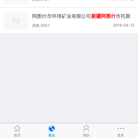
阿图什市环球矿业有限公司
新疆阿图什
市托斯
莫铁矿矿产资源开发利用方案（调改） 通过审
2019-04-12
浏览:3507
查的公示
首页
频道
我的
更多