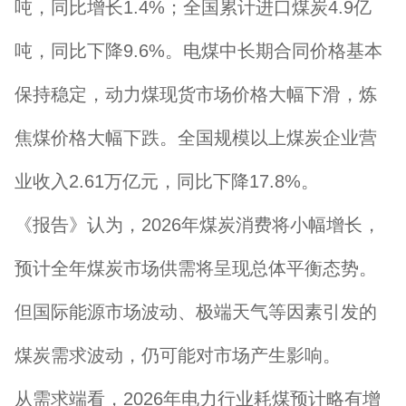
吨，同比增长1.4%；全国累计进口煤炭4.9亿
吨，同比下降9.6%。电煤中长期合同价格基本
保持稳定，动力煤现货市场价格大幅下滑，炼
焦煤价格大幅下跌。全国规模以上煤炭企业营
业收入2.61万亿元，同比下降17.8%。
《报告》认为，2026年煤炭消费将小幅增长，
预计全年煤炭市场供需将呈现总体平衡态势。
但国际能源市场波动、极端天气等因素引发的
煤炭需求波动，仍可能对市场产生影响。
从需求端看，2026年电力行业耗煤预计略有增