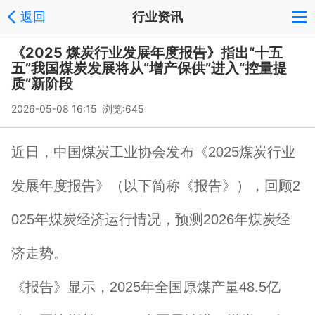
返回
行业资讯
《2025 煤炭行业发展年度报告》指出“十五
五”我国煤炭发展将从“增产保供”进入“控量提
质”新阶段
2026-05-08 16:15 浏览:
645
近日，中国煤炭工业协会发布《2025煤炭行业
发展年度报告》（以下简称《报告》），回顾2
025年煤炭经济运行情况，预测2026年煤炭经
济走势。
《报告》显示，2025年全国原煤产量48.5亿