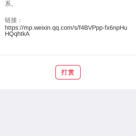
系。
链接：
https://mp.weixin.qq.com/s/f4BVPpp-fx6npHu
HQqhtkA
打赏