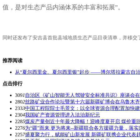
值，是对生态产品内涵体系的丰富和拓展”。
同时还发布了安吉县首批县域地质生态产品目录清单，并移交
推荐阅读
从“夏尔西里金、夏尔西里银”起步 ——博尔塔拉蒙古自
点击排行
309
1
自治区《矿山智能无人驾驶安全标准共识》座谈会在
280
2
丝路矿业合作论坛暨第十六届新疆矿博会在乌鲁木齐
233
3
中国工程院院士毛景文：以全球资源合理配置加快建
230
4
我国矿产资源管理进入法治新纪元
228
5
煤炭产量创近十年最大降幅！迎峰度夏开启 煤价重回8
227
6
为“疆”而来 更为将来--新疆联合各方援疆力量，
225
7
盛夏聚力行，赋能矿山新发展 新疆矿联携企业代表