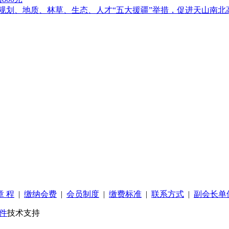
落实规划、地质、林草、生态、人才“五大援疆”举措，促进天山南北
章 程
|
缴纳会费
|
会员制度
|
缴费标准
|
联系方式
|
副会长单
件
技术支持