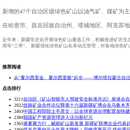
新增的47个自治区级绿色矿山以油气矿、煤矿为主
在哈密市、昌吉回族自治州、塔城地区、阿克苏地
近年来，新疆常态化开展绿色矿山遴选工作，积极推进矿区生
用等“三率”。 新疆强化绿色矿山名录动态管理，对各地绿色
推荐阅读
从“夏尔西里金、夏尔西里银”起步 ——博尔塔拉蒙古自
点击排行
321
1
自治区《矿山智能无人驾驶安全标准共识》座谈会在
292
2
丝路矿业合作论坛暨第十六届新疆矿博会在乌鲁木齐
240
3
中国工程院院士毛景文：以全球资源合理配置加快建
238
4
我国矿产资源管理进入法治新纪元
236
5
盛夏聚力行，赋能矿山新发展 新疆矿联携企业代表
236
6
煤炭产量创近十年最大降幅！迎峰度夏开启 煤价重回8