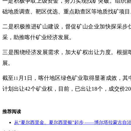
一是积极争取上级资金，努力实现找矿突破。组织
础地质调查、靶区优选、重点勘查区等地质找矿项目
二是积极推进矿山建设，督促矿山企业加快探采步
采，助推喀什矿业经济发展。
三是
围绕经济发展需求
，加大矿权出让力度。根据
展。
截至
月
1
日，
喀什地区绿色矿业取得显著成效，其
11
计划出让
42
个矿业权，目前，已出让
18
个，成交价
20
推荐阅读
从“夏尔西里金、夏尔西里银”起步 ——博尔塔拉蒙古自