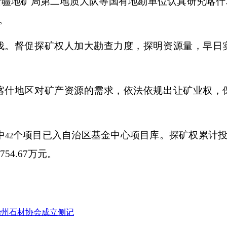
新疆地矿局第二地质大队等国有地勘单位认真研究喀什
。
伐。
督促探矿权人加大勘查力度，探明资源量，早日
喀什地区对矿产资源的需求，依法依规出让矿业权，
中
个项目已入自治区基金中心项目库。探矿权累计
42
754.67
万元。
治州石材协会成立侧记