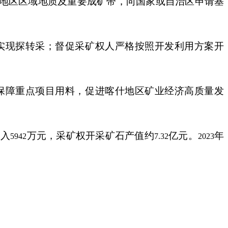
地区区域地质及重要成矿带，
向国家或自治区申请
基
实现探转采；督促采矿权人严格按照开发利用方案开
保障重点项目用料，促进喀什地区矿业经济高质量发
投入
万元
，采矿权开采矿石产值约
亿元
。
年
5942
7.32
2023