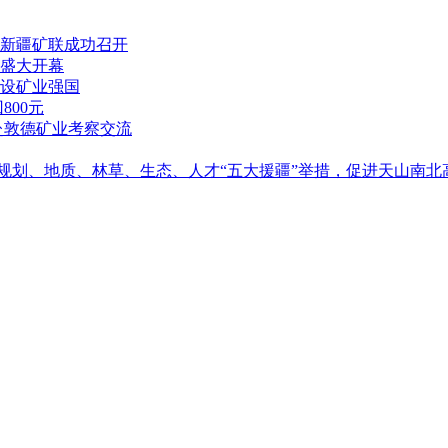
新疆矿联成功召开
盛大开幕
设矿业强国
00元
赴敦德矿业考察交流
落实规划、地质、林草、生态、人才“五大援疆”举措，促进天山南北