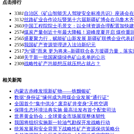
点击排行
338
1
自治区《矿山智能无人驾驶安全标准共识》座谈会在
313
2
丝路矿业合作论坛暨第十六届新疆矿博会在乌鲁木齐
260
3
中国工程院院士毛景文：以全球资源合理配置加快建
257
4
煤炭产量创近十年最大降幅！迎峰度夏开启 煤价重回8
256
5
盛夏聚力行，赋能矿山新发展 新疆矿联携企业代表
255
6
我国矿产资源管理进入法治新纪元
251
7
为“疆”而来 更为将来--新疆联合各方援疆力量，
240
8
关于新一批国家级绿色矿山名单的公示
230
9
战略性矿产岂能想压就压想占就占？
相关新闻
内蒙古赤峰发现新矿物——铁黝银矿
数据“身份证”缘何成为用煤企业发展“通行证”
全国首个“集中供冷” 废弃矿井变身“天然空调
保障生态环境法典实施 最高法发布首个配套司法
世界黄金协会：全球黄金市场展现整体韧性
我国将组织实施新一轮油气勘探开发战略行动
统筹发展和安全背景下战略性矿产资源保供策略分