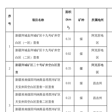
面积
序
(km
项目名称
矿种
所属地州
号
2
)
新疆拜城县拜城矿区十九号矿井空
阿克苏地
6.31
煤
白区（一区）普查
区
1
新疆拜城县拜城矿区十九号矿井空
阿克苏地
0.02
煤
白区（二区）普查
区
新疆拜城矿区二十号矿井空白区普
阿克苏地
2
0.35
煤
查
区
新疆准南煤田玛纳斯县塔西河矿区
0.01
煤
昌吉州
天安井田空白区普查一区普查
新疆准南煤田玛纳斯县塔西河矿区
0.22
煤
昌吉州
天安井田空白区普查二区普查
3
新疆准南煤田玛纳斯县塔西河矿区