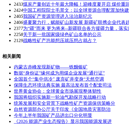
243
3
煤炭产量创近十年最大降幅！迎峰度夏开启 煤价重回8
242
4
中国工程院院士毛景文：以全球资源合理配置加快建
240
5
我国矿产资源管理进入法治新纪元
240
6
盛夏聚力行，赋能矿山新发展 新疆矿联携企业代表
237
7
为“疆”而来 更为将来--新疆联合各方援疆力量，
225
8
关于新一批国家级绿色矿山名单的公示
212
9
战略性矿产岂能想压就压想占就占？
相关新闻
内蒙古赤峰发现新矿物——铁黝银矿
数据“身份证”缘何成为用煤企业发展“通行证”
全国首个“集中供冷” 废弃矿井变身“天然空调
保障生态环境法典实施 最高法发布首个配套司法
世界黄金协会：全球黄金市场展现整体韧性
我国将组织实施新一轮油气勘探开发战略行动
统筹发展和安全背景下战略性矿产资源保供策略分
自然资源部办公厅关于印发《全国地质灾害防治
今年上半年我国矿产品进出口分化明显
《2026 能源产业生态报告》显示我国能源发展进