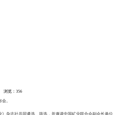
网 浏览：
356
布会。
》杂志社共同遴选、筛选，并邀请中国矿业联合会副会长单位、