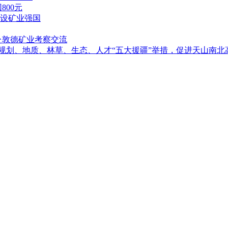
00元
设矿业强国
赴敦德矿业考察交流
落实规划、地质、林草、生态、人才“五大援疆”举措，促进天山南北