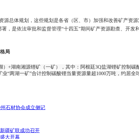
矿产资源总体规划，这些规划是各省（区、市）加强和改善矿产资
部署，是依法审批和监督管理“十四五”期间矿产资源勘查、开发
新格局
湖）+湖南湘源锂矿（一矿），其中：阿根廷3Q盐湖锂矿控制碳
矿业“两湖一矿”合计控制碳酸锂当量资源量超1000万吨，约居全
治州石材协会成立侧记
新疆矿联成功召开
盛大开幕