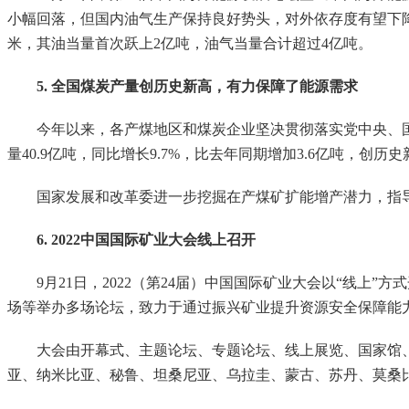
小幅回落，但国内油气生产保持良好势头，对外依存度有望下降。报
米，其油当量首次跃上2亿吨，油气当量合计超过4亿吨。
5. 全国煤炭产量创历史新高，有力保障了能源需求
今年以来，各产煤地区和煤炭企业坚决贯彻落实党中央、国务
量40.9亿吨，同比增长9.7%，比去年同期增加3.6亿吨，创
国家发展和改革委进一步挖掘在产煤矿扩能增产潜力，指导
6. 2022中国国际矿业大会线上召开
9月21日，2022（第24届）中国国际矿业大会以“线上”
场等举办多场论坛，致力于通过振兴矿业提升资源安全保障能
大会由开幕式、主题论坛、专题论坛、线上展览、国家馆、《
亚、纳米比亚、秘鲁、坦桑尼亚、乌拉圭、蒙古、苏丹、莫桑