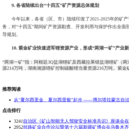
9. 各省陆续出台“十四五”矿产资源总体规划
今年以来，各省（区、市）陆续印发了2021-2025年的
务，对“十四五”期间矿产资源勘查、开发利用与保护作出全面
导规划。
10. 紫金矿业快速进军锂资源产业，形成“两湖一矿”产业
“两湖一矿”指：阿根廷3Q盐湖锂矿及西藏拉果错盐湖锂矿（两
源214万吨，湖南湘源锂矿控制碳酸锂当量资源216万吨。紫金
推荐阅读
从“夏尔西里金、夏尔西里银”起步 ——博尔塔拉蒙古自
点击排行
324
1
自治区《矿山智能无人驾驶安全标准共识》座谈会在
295
2
丝路矿业合作论坛暨第十六届新疆矿博会在乌鲁木齐