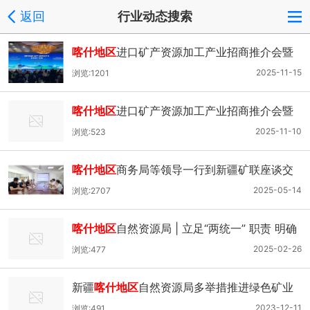
返回
行业动态搜索
喀什地区
进口矿产资源加工产业招商推介会暨
矿业产业对接会成功举办
2025-11-15
浏览:1201
喀什地区
进口矿产资源加工产业招商推介会暨
喀什矿业产业对接会即将启幕
2025-11-10
浏览:523
喀什地区
商务局等领导一行到新疆矿联座谈交
流
2025-05-14
浏览:2707
喀什地区
自然资源局 | 立足“两统一” 职责 明确
2025年九项重点工作
2025-02-26
浏览:477
新疆
喀什地区
自然资源局多举措推进绿色矿业
发展
2023-12-11
浏览:491