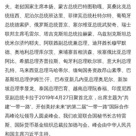
夫、老挝国家主席本扬、蒙古总统巴特图勒嘎、莫桑比克总
统纽西、尼泊尔总统班达里、菲律宾总统杜特尔特、葡萄牙
总统德索萨、俄罗斯总统普京、塞尔维亚总统武契奇、瑞士
联邦主席毛雷尔、塔吉克斯坦总统拉赫蒙、乌兹别克斯坦总
统米尔济约耶夫、阿联酋副总统兼总理、迪拜酋长穆罕默
德、奥地利总理库尔茨、柬埔寨首相洪森、埃塞俄比亚总理
阿比、希腊总理齐普拉斯、匈牙利总理欧尔班、意大利总理
孔特、马来西亚总理马哈蒂尔、缅甸国务资政昂山素季、巴
基斯坦总理伊姆兰·汗、巴布亚新几内亚总理奥尼尔、新加
坡总理李显龙、泰国总理巴育、越南总理阮春福、印度尼西
亚副总统卡拉于2019年4月27日聚首北京，出席主题为“共
建‘一带一路’、开创美好未来”的第二届“一带一路”国际合作
高峰论坛领导人圆桌峰会。我们欢迎联合国秘书长古特雷
斯、国际货币基金组织总裁拉加德与会。峰会由中华人民共
和国主席习近平主持。