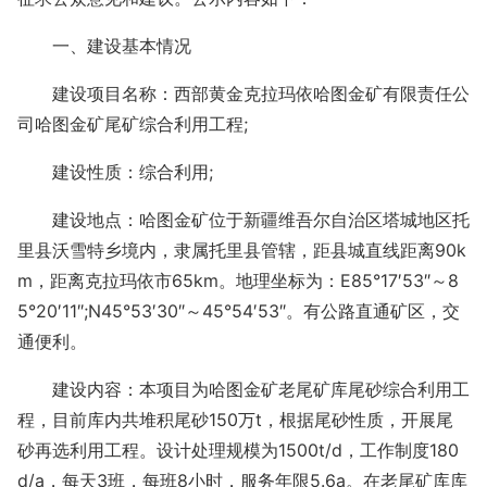
一、建设基本情况
建设项目名称：西部黄金克拉玛依哈图金矿有限责任公
司哈图金矿尾矿综合利用工程;
建设性质：综合利用;
建设地点：哈图金矿位于新疆维吾尔自治区塔城地区托
里县沃雪特乡境内，隶属托里县管辖，距县城直线距离90k
m，距离克拉玛依市65km。地理坐标为：E85°17′53″～8
5°20′11″;N45°53′30″～45°54′53″。有公路直通矿区，交
通便利。
建设内容：本项目为哈图金矿老尾矿库尾砂综合利用工
程，目前库内共堆积尾砂150万t，根据尾砂性质，开展尾
砂再选利用工程。设计处理规模为1500t/d，工作制度180
d/a，每天3班，每班8小时，服务年限5.6a。在老尾矿库库