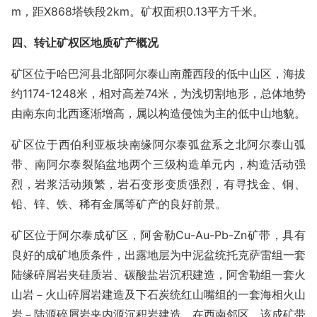
m，距X868塔铁段2km。矿权面积0.13平方千米。
四、转让矿权区地质矿产概况
矿区位于哈巴河县北部阿尔泰山南麓西段的低中山区，海拔
约1174-1248米，相对高差74米，为浅切割地形，总体地势
由南东向北西逐渐增高，属以构造侵蚀为主的低中山地貌。
矿区位于西伯利亚板块南缘阿尔泰弧盆系之北阿尔泰山弧
带、南阿尔泰裂陷盆地两个三级构造单元内，构造活动强
烈，岩浆活动频繁，岩石变形变质强烈，有寻找金、铜、
铅、锌、铁、稀有金属等矿产的良好前景。
矿区位于阿尔泰成矿区，阿舍勒Cu-Au-Pb-Zn矿带，具有
良好的成矿地质条件，出露地层为中泥盆统托克萨雷组一套
陆缘碎屑岩夹硅质岩、碳酸盐岩沉积建造，阿舍勒组一套火
山岩－火山碎屑岩建造及下石炭统红山嘴组的一套海相火山
岩－陆源碎屑岩夹内源沉积岩建造。在西南邻区，该成矿带