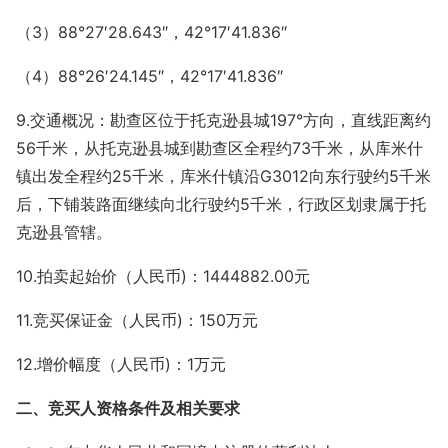
（3）88°27′28.643″，42°17′41.836″
（4）88°26′24.145″，42°17′41.836″
9.交通概况：勘查区位于托克逊县城197°方向，直线距离约
56千米，从托克逊县城到勘查区全程约73千米，从库米什
镇出发全程约25千米，库米什镇沿G3012向东行驶约5千米
后，下铺装路面继续向北行驶约5千米，行政区划隶属于托
克逊县管辖。
10.拍卖起始价（人民币)：1444882.00元
11.竞买保证金（人民币)：150万元
12.增价幅度（人民币)：1万元
二、竞买人资格条件及相关要求