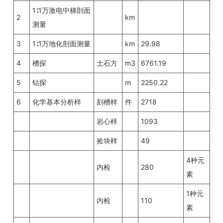
1∶1万激电中梯剖面
2
km
测量
3
1∶1万地化剖面测量
km
29.98
4
槽探
土石方
m3
6761.19
5
钻探
m
2250.22
6
化学基本分析样
刻槽样
件
2718
岩心样
1093
捡块样
49
4种元
内检
280
素
1种元
内检
110
素