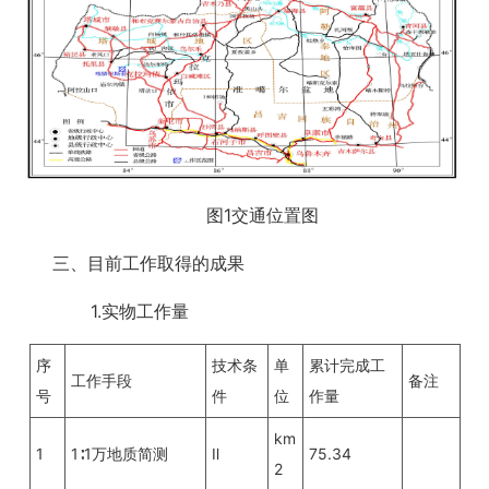
图1交通位置图
三、目前工作取得的成果
1.实物工作量
序
技术条
单
累计完成工
工作手段
备注
号
件
位
作量
km
1
1∶1万地质简测
Ⅱ
75.34
2