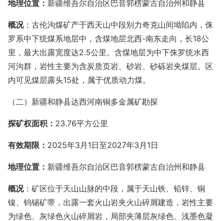
地理位置：
新疆维吾尔自治区巴音郭楞蒙古自治州和静县
概况
：古伦沟煤矿产于西天山中段别力奇克山间坳陷内，侏
罗系中下统煤系地层中，含煤地层北西
-南东走向，长18公
里，最大出露宽度达2.5公里。含煤地层为中下侏罗统水西
河沟群，岩性主要为含炭质页岩、砂岩、砂砾岩夹煤层。区
内可见煤层露头15处，属于优质动力煤。
（二）新疆和静县达西河南铜多金属矿勘探
探矿权面积：
23.76平方公里
有效期限：
2025年
3月1日至2027年3月1日
地理位置：
新疆维吾尔自治区巴音郭楞蒙古自治州和静县
概况
：矿区位于天山山脉的中段，属于天山铁、铅锌、铜
镍、钨锡矿带，出露一套火山岩夹火山碎屑建造，岩性主要
为绿色、灰绿色火山碎屑岩，局部夹薄层灰绿色、浅墨色凝