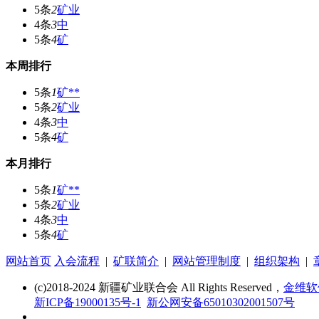
5条
2
矿业
4条
3
中
5条
4
矿
本周排行
5条
1
矿**
5条
2
矿业
4条
3
中
5条
4
矿
本月排行
5条
1
矿**
5条
2
矿业
4条
3
中
5条
4
矿
网站首页
入会流程
|
矿联简介
|
网站管理制度
|
组织架构
|
(c)2018-2024 新疆矿业联合会 All Rights Reserved，
金维软
新ICP备19000135号-1
新公网安备65010302001507号