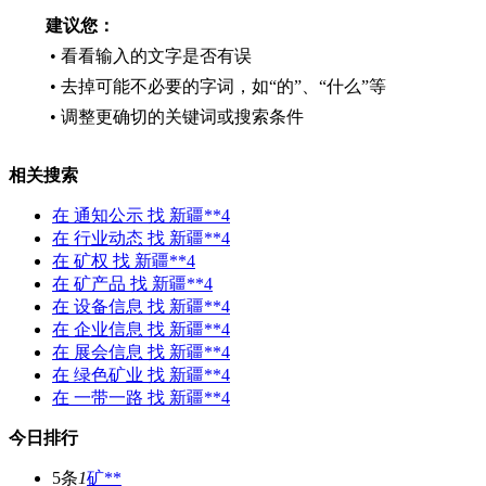
建议您：
• 看看输入的文字是否有误
• 去掉可能不必要的字词，如“的”、“什么”等
• 调整更确切的关键词或搜索条件
相关搜索
在
通知公示
找 新疆**4
在
行业动态
找 新疆**4
在
矿权
找 新疆**4
在
矿产品
找 新疆**4
在
设备信息
找 新疆**4
在
企业信息
找 新疆**4
在
展会信息
找 新疆**4
在
绿色矿业
找 新疆**4
在
一带一路
找 新疆**4
今日排行
5条
1
矿**