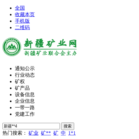
全国
收藏本页
手机版
二维码
通知公示
行业动态
矿权
矿产品
设备信息
企业信息
一带一路
党建工作
热门搜索：
矿业
矿**
矿
中
1*1