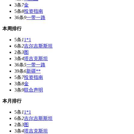
3条
7
金
5条
8
投资指南
36条
9
一带一路
本周排行
5条
1
1*1
6条
2
吉尔吉斯斯坦
2条
3
图
3条
4
塔吉克斯坦
36条
5
一带一路
39条
6
新疆**
5条
7
投资指南
3条
8
金
3条
9
联合声明
本月排行
5条
1
1*1
6条
2
吉尔吉斯斯坦
2条
3
图
3条
4
塔吉克斯坦