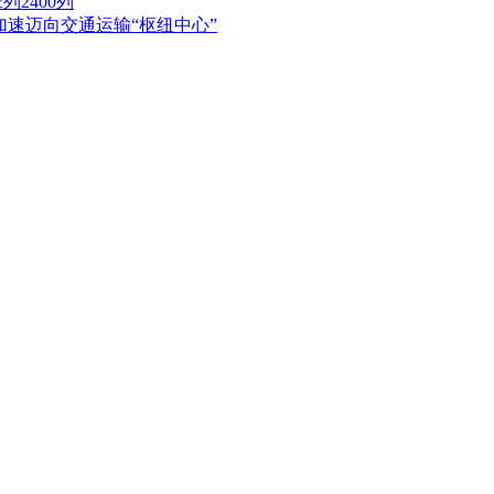
2400列
加速迈向交通运输“枢纽中心”