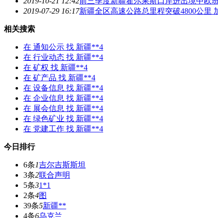
2019-10-21 12:42
前三季度新疆霍尔果斯口岸进出境中欧班列
2019-07-29 16:17
新疆全区高速公路总里程突破4800公里 
相关搜索
在
通知公示
找 新疆**4
在
行业动态
找 新疆**4
在
矿权
找 新疆**4
在
矿产品
找 新疆**4
在
设备信息
找 新疆**4
在
企业信息
找 新疆**4
在
展会信息
找 新疆**4
在
绿色矿业
找 新疆**4
在
党建工作
找 新疆**4
今日排行
6条
1
吉尔吉斯斯坦
3条
2
联合声明
5条
3
1*1
2条
4
图
39条
5
新疆**
4条
6
乌克兰