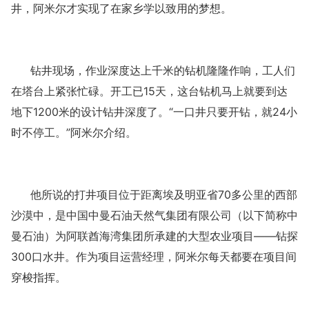
井，阿米尔才实现了在家乡学以致用的梦想。
钻井现场，作业深度达上千米的钻机隆隆作响，工人们
在塔台上紧张忙碌。开工已
15天，这台钻机马上就要到达
地下1200米的设计钻井深度了。“一口井只要开钻，就24小
时不停工。”阿米尔介绍。
他所说的打井项目位于距离埃及明亚省
70多公里的西部
沙漠中，是中国中曼石油天然气集团有限公司（以下简称中
曼石油）为阿联酋海湾集团所承建的大型农业项目——钻探
300口水井。作为项目运营经理，阿米尔每天都要在项目间
穿梭指挥。