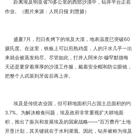
距离埃及明亚省
70多公里的西部沙漠中，钻井平台正在
作业。（图片来源：人民日报 刘慧摄）
盛夏
7月，烈日炙烤下的埃及大漠，地表温度已突破60
摄氏度。在这里，铁板上可以煎熟鸡蛋，人的汗水几乎一出
来就会被蒸发殆尽。尽管如此，打井人阿米尔·穆罕默德每
天还是要穿着厚厚的沙漠工作服，戴着安全帽和防尘眼镜，
把整个人武装到牙齿后再上井。
埃及是传统农业国，但可耕地面积只占国土总面积的约
3.7%。为解决粮食问题，埃及政府非常重视扩大耕地面
积，推出了振兴和发展埃及的国家战略——“百万费丹”土地
开垦计划，其关键就在于水利灌溉。因此，钻井被称为埃及