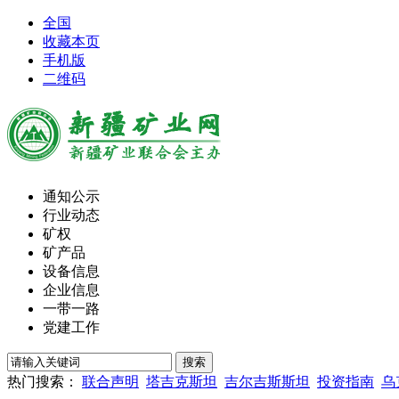
全国
收藏本页
手机版
二维码
通知公示
行业动态
矿权
矿产品
设备信息
企业信息
一带一路
党建工作
热门搜索：
联合声明
塔吉克斯坦
吉尔吉斯斯坦
投资指南
乌