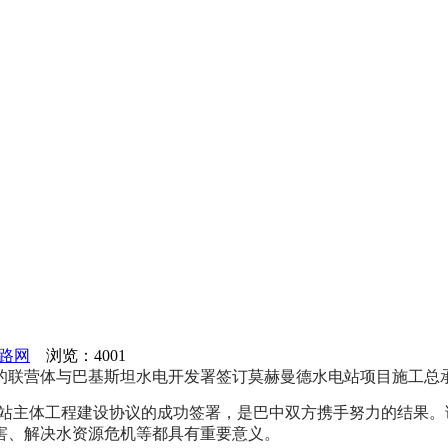
路网
浏览：
4001
的联营体与巴基斯坦水电开发署签订莫赫曼德水电站项目施工总承包合
电站主体工程建设协议的成功签署，是巴中双方携手努力的结果
害、解决水资源危机等都具有重要意义。