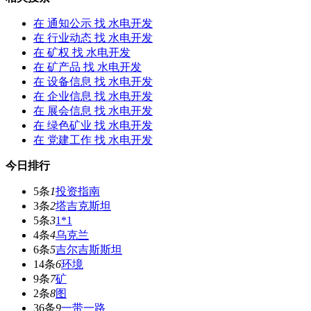
在
通知公示
找 水电开发
在
行业动态
找 水电开发
在
矿权
找 水电开发
在
矿产品
找 水电开发
在
设备信息
找 水电开发
在
企业信息
找 水电开发
在
展会信息
找 水电开发
在
绿色矿业
找 水电开发
在
党建工作
找 水电开发
今日排行
5条
1
投资指南
3条
2
塔吉克斯坦
5条
3
1*1
4条
4
乌克兰
6条
5
吉尔吉斯斯坦
14条
6
环境
9条
7
矿
2条
8
图
36条
9
一带一路