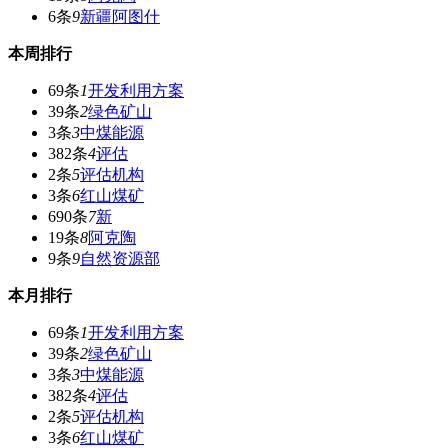
6条
9
新疆阿图什
本周排行
69条
1
开发利用方案
39条
2
绿色矿山
3条
3
中煤能源
382条
4
评估
2条
5
评估机构
3条
6
红山煤矿
690条
7
新
19条
8
阿克陶
9条
9
自然资源部
本月排行
69条
1
开发利用方案
39条
2
绿色矿山
3条
3
中煤能源
382条
4
评估
2条
5
评估机构
3条
6
红山煤矿