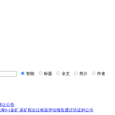
智能
标题
全文
简介
作者
转让公告
海9-1金矿
采矿权出让收益评估报告通过论证的公示