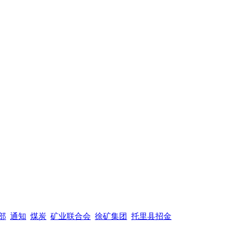
部
通知
煤炭
矿业联合会
徐矿集团
托里县招金