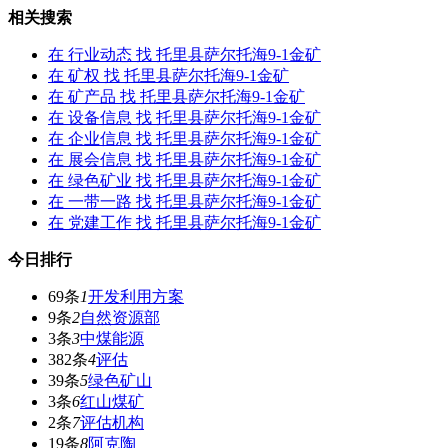
相关搜索
在
行业动态
找 托里县萨尔托海9-1金矿
在
矿权
找 托里县萨尔托海9-1金矿
在
矿产品
找 托里县萨尔托海9-1金矿
在
设备信息
找 托里县萨尔托海9-1金矿
在
企业信息
找 托里县萨尔托海9-1金矿
在
展会信息
找 托里县萨尔托海9-1金矿
在
绿色矿业
找 托里县萨尔托海9-1金矿
在
一带一路
找 托里县萨尔托海9-1金矿
在
党建工作
找 托里县萨尔托海9-1金矿
今日排行
69条
1
开发利用方案
9条
2
自然资源部
3条
3
中煤能源
382条
4
评估
39条
5
绿色矿山
3条
6
红山煤矿
2条
7
评估机构
19条
8
阿克陶